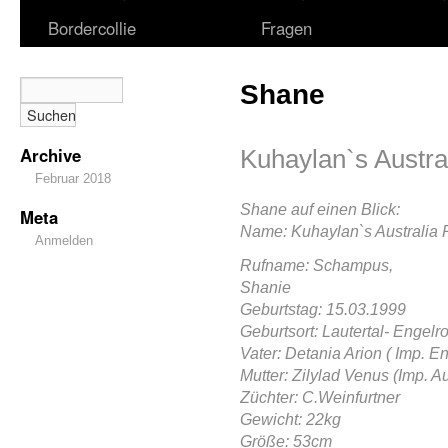
Bordercollie
Fragen
Shane
Archive
Kuhaylan`s Austr
Februar 2018
Shane auf einen Blick:
Meta
N
a
me: Kuhaylan`s Austral
Anmelden
Rufname: Schampus,
Shanie
Geburtstag: 15.03.1999
Geburtsort: Lautertal- Engelr
Vater: Detania Arion ( Imp. E
Mutter: Zilylad Venus (Imp. Au
Züchter: C.Weinfurtner
Gewicht: 22kg
Größe: 53cm