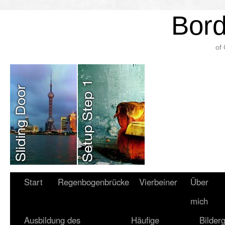
Bord
of
Start
Regenbogenbrücke
Vierbeiner
Über
mich
Ausbildung des
Häufige
Bilderg