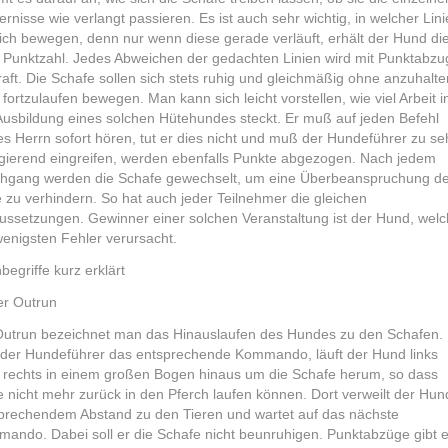
ernisse wie verlangt passieren. Es ist auch sehr wichtig, in welcher Lini
sich bewegen, denn nur wenn diese gerade verläuft, erhält der Hund di
e Punktzahl. Jedes Abweichen der gedachten Linien wird mit Punktabzu
raft. Die Schafe sollen sich stets ruhig und gleichmäßig ohne anzuhalte
 fortzulaufen bewegen. Man kann sich leicht vorstellen, wie viel Arbeit i
Ausbildung eines solchen Hütehundes steckt. Er muß auf jeden Befehl
es Herrn sofort hören, tut er dies nicht und muß der Hundeführer zu se
igierend eingreifen, werden ebenfalls Punkte abgezogen. Nach jedem
hgang werden die Schafe gewechselt, um eine Überbeanspruchung de
e zu verhindern. So hat auch jeder Teilnehmer die gleichen
ussetzungen. Gewinner einer solchen Veranstaltung ist der Hund, welc
wenigsten Fehler verursacht.
begriffe kurz erklärt
er Outrun
Outrun bezeichnet man das Hinauslaufen des Hundes zu den Schafen.
 der Hundeführer das entsprechende Kommando, läuft der Hund links
 rechts in einem großen Bogen hinaus um die Schafe herum, so dass
e nicht mehr zurück in den Pferch laufen können. Dort verweilt der Hun
prechendem Abstand zu den Tieren und wartet auf das nächste
ando. Dabei soll er die Schafe nicht beunruhigen. Punktabzüge gibt 