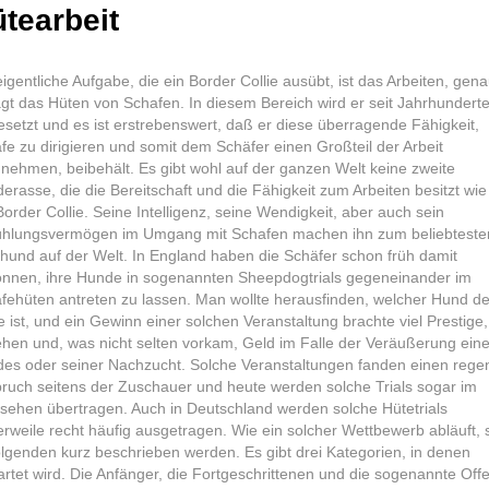
tearbeit
eigentliche Aufgabe, die ein Border Collie ausübt, ist das Arbeiten, gen
gt das Hüten von Schafen. In diesem Bereich wird er seit Jahrhundert
esetzt und es ist erstrebenswert, daß er diese überragende Fähigkeit,
fe zu dirigieren und somit dem Schäfer einen Großteil der Arbeit
nehmen, beibehält. Es gibt wohl auf der ganzen Welt keine zweite
erasse, die die Bereitschaft und die Fähigkeit zum Arbeiten besitzt wie
Border Collie. Seine Intelligenz, seine Wendigkeit, aber auch sein
ühlungsvermögen im Umgang mit Schafen machen ihn zum beliebteste
hund auf der Welt. In England haben die Schäfer schon früh damit
nnen, ihre Hunde in sogenannten Sheepdogtrials gegeneinander im
fehüten antreten zu lassen. Man wollte herausfinden, welcher Hund de
e ist, und ein Gewinn einer solchen Veranstaltung brachte viel Prestige,
hen und, was nicht selten vorkam, Geld im Falle der Veräußerung ein
es oder seiner Nachzucht. Solche Veranstaltungen fanden einen rege
ruch seitens der Zuschauer und heute werden solche Trials sogar im
sehen übertragen. Auch in Deutschland werden solche Hütetrials
lerweile recht häufig ausgetragen. Wie ein solcher Wettbewerb abläuft, s
olgenden kurz beschrieben werden. Es gibt drei Kategorien, in denen
artet wird. Die Anfänger, die Fortgeschrittenen und die sogenannte Off