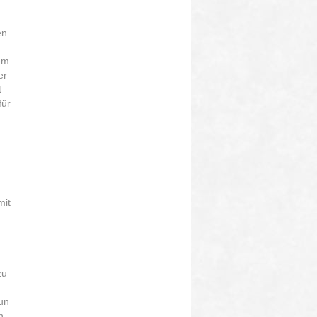
en
em
er
t
für
mit
zu
un
n