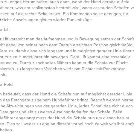
ein zu enges Herumlaufen, auch dann, wenn der Hund gerade auf sie
uft oder, was am schlimmsten bestraft wird, wenn er vor den Schafen v
linken auf die rechte Seite kreuzt. Ein Kommando sollte genügen, für
tzliche Anweisungen gibt es wieder Punktabzüge.
r Lift
r Lift versteht man das Aufnehmen und in Bewegung setzen der Schaf
eht dabei von seiner nach dem Outrun erreichten Position gleichmäßig 
Tiere zu, damit diese sich langsam und in möglichst gerader Linie über
ours zum Hundeführer hin bewegen. Dem Lift kommt eine essentielle
utung zu. Durch zu schnelles Nähern kann er die Schafe zur Flucht
nlassen, zu langsames Vorgehen wird vom Richter mit Punktabzug
aft.
er Fetch
h bedeutet, dass der Hund die Schafe nun auf möglichst gerader Linie
h das Fetchgate zu seinem Hundeführer bringt. Bestraft werden hierbe
iche Abweichungen von der geraden Linie, jedes Schaf, das nicht durch
Gate geht und ein zu weites Auseinanderlaufen der Schafe. Beim
eführer angelangt muss der Hund die Schafe nun um diesen herum
ben. Dies soll weder zu eng an diesem vorbei noch zu weit von ihm entf
hehen.