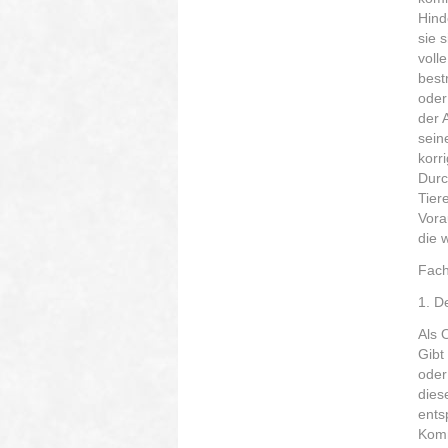
Hind
sie 
voll
best
oder
der 
sein
korr
Durc
Tier
Vora
die 
Fach
1. D
Als 
Gibt
oder
dies
ents
Komm