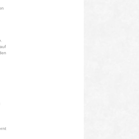
on
e.
auf
 den
i
ernt