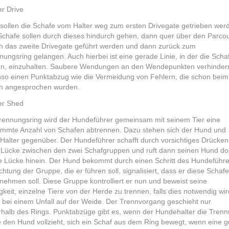
er Drive
sollen die Schafe vom Halter weg zum ersten Drivegate getrieben wer
Schafe sollen durch dieses hindurch gehen, dann quer über den Parco
h das zweite Drivegate geführt werden und dann zurück zum
nungsring gelangen. Auch hierbei ist eine gerade Linie, in der die Scha
en, einzuhalten. Saubere Wendungen an den Wendepunkten verhinder
so einen Punktabzug wie die Vermeidung von Fehlern, die schon beim
h angesprochen wurden.
er Shed
rennungsring wird der Hundeführer gemeinsam mit seinem Tier eine
immte Anzahl von Schafen abtrennen. Dazu stehen sich der Hund und
 Halter gegenüber. Der Hundeführer schafft durch vorsichtiges Drücken
 Lücke zwischen den zwei Schafgruppen und ruft dann seinen Hund do
ie Lücke hinein. Der Hund bekommt durch einen Schritt des Hundeführe
ichtung der Gruppe, die er führen soll, signalisiert, dass er diese Schafe
nehmen soll. Diese Gruppe kontrolliert er nun und beweist seine
gkeit, einzelne Tiere von der Herde zu trennen, falls dies notwendig wir
 bei einem Unfall auf der Weide. Der Trennvorgang geschieht nur
rhalb des Rings. Punktabzüge gibt es, wenn der Hundehalter die Tren
 den Hund vollzieht, sich ein Schaf aus dem Ring bewegt, wenn eine g