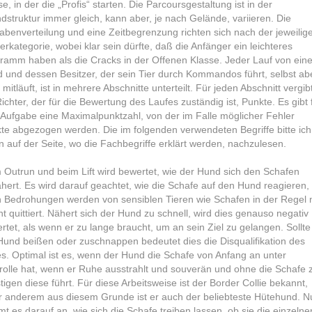
se, in der die „Profis“ starten. Die Parcoursgestaltung ist in der
dstruktur immer gleich, kann aber, je nach Gelände, variieren. Die
abenverteilung und eine Zeitbegrenzung richten sich nach der jeweilig
terkategorie, wobei klar sein dürfte, daß die Anfänger ein leichteres
ramm haben als die Cracks in der Offenen Klasse. Jeder Lauf von ein
 und dessen Besitzer, der sein Tier durch Kommandos führt, selbst ab
 mitläuft, ist in mehrere Abschnitte unterteilt. Für jeden Abschnitt vergib
Richter, der für die Bewertung des Laufes zuständig ist, Punkte. Es gibt 
 Aufgabe eine Maximalpunktzahl, von der im Falle möglicher Fehler
te abgezogen werden. Die im folgenden verwendeten Begriffe bitte ich
n auf der Seite, wo die Fachbegriffe erklärt werden, nachzulesen.
m
Outrun
und beim
Lift
wird bewertet, wie der Hund sich den Schafen
hert. Es wird darauf geachtet, wie die Schafe auf den Hund reagieren,
 Bedrohungen werden von sensiblen Tieren wie Schafen in der Regel 
ht quittiert. Nähert sich der Hund zu schnell, wird dies genauso negativ
rtet, als wenn er zu lange braucht, um an sein Ziel zu gelangen. Sollte
Hund beißen oder zuschnappen bedeutet dies die Disqualifikation des
es. Optimal ist es, wenn der Hund die Schafe von Anfang an unter
rolle hat, wenn er Ruhe ausstrahlt und souverän und ohne die Schafe 
tigen diese führt. Für diese Arbeitsweise ist der Border Collie bekannt,
r anderem aus diesem Grunde ist er auch der beliebteste Hütehund. N
t es darauf an, wie sich die Schafe treiben lassen, ob sie die einzelne