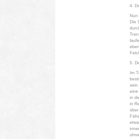
4. D
Nun 
Die 
durc
Tren
lauf
eben
Fetc
5. D
Im T
best
sein
eine
in d
in R
über
Fähi
etwa
inne
ohne