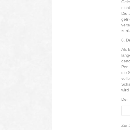
Gele
nich
Die 
getr
vers
zurü
6. D
Als 
lang
geno
Pen 
die 
voll
Scha
wird
Der 
Zunä