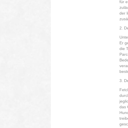
für 
zulä
der 
zusä
2. De
Unte
Er g
die 
Parc
Bede
vera
bestr
3. D
Fetc
durc
jegl
das 
Hund
trei
gesc