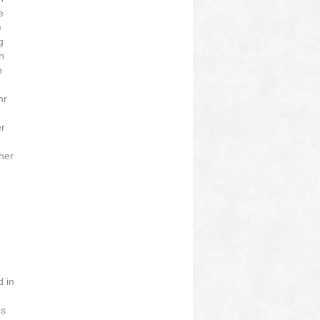
e
e
g
n
n
hr
r
her
d in
es