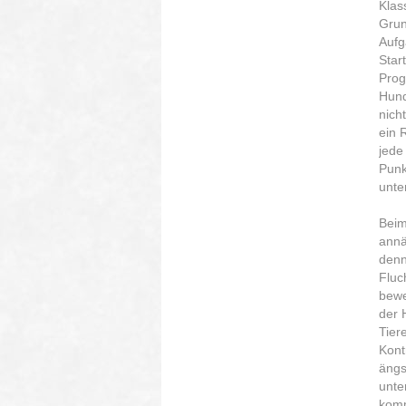
Klas
Grun
Aufg
Star
Prog
Hund
nicht
ein 
jede
Punk
unte
Bei
annä
denn
Fluc
bewe
der 
Tier
Kont
ängs
unte
komm