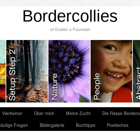
Bordercollies
of Goblin`s Fountain
Vierbeiner
Über mich
Meine Zucht
Die Rasse Borderco
äufige Fragen
Bildergalerie
Buchtipps
Poetisches