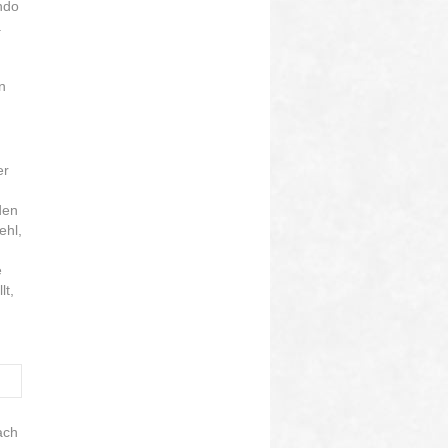
ndo
.
n
er
den
ehl,
e
lt,
ach