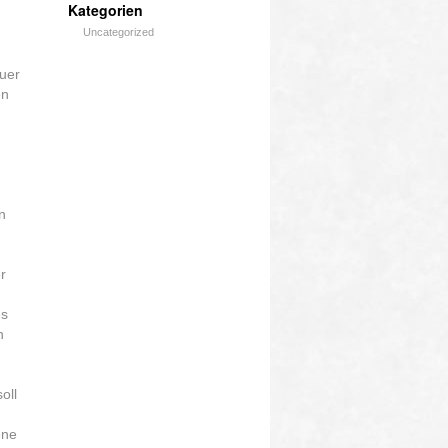
Kategorien
Uncategorized
auer
en
n
r
es
n
oll
ene