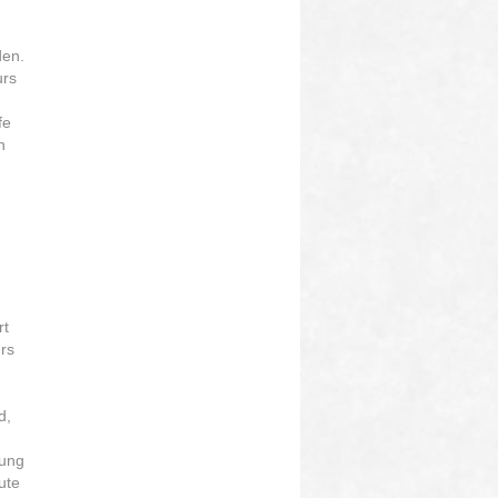
den.
urs
fe
n
rt
rs
d,
nung
ute