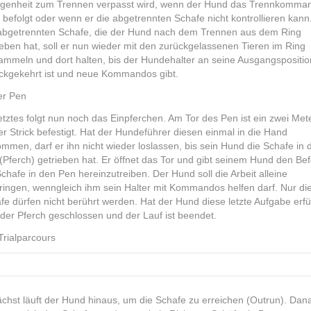
genheit zum Trennen verpasst wird, wenn der Hund das Trennkomma
t befolgt oder wenn er die abgetrennten Schafe nicht kontrollieren kann
abgetrennten Schafe, die der Hund nach dem Trennen aus dem Ring
ieben hat, soll er nun wieder mit den zurückgelassenen Tieren im Ring
ammeln und dort halten, bis der Hundehalter an seine Ausgangspositio
ckgekehrt ist und neue Kommandos gibt.
er Pen
letztes folgt nun noch das Einpferchen. Am Tor des Pen ist ein zwei Met
er Strick befestigt. Hat der Hundeführer diesen einmal in die Hand
mmen, darf er ihn nicht wieder loslassen, bis sein Hund die Schafe in 
(Pferch) getrieben hat. Er öffnet das Tor und gibt seinem Hund den Bef
Schafe in den Pen hereinzutreiben. Der Hund soll die Arbeit alleine
bringen, wenngleich ihm sein Halter mit Kommandos helfen darf. Nur di
fe dürfen nicht berührt werden. Hat der Hund diese letzte Aufgabe erfül
 der Pferch geschlossen und der Lauf ist beendet.
Trialparcours
chst läuft der Hund hinaus, um die Schafe zu erreichen (
Outrun
). Dan