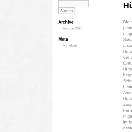
Hü
Archive
Die 
gesa
Februar 2018
eing
Meta
Scha
abzu
Anmelden
Hund
der 
Einf
Hüte
bego
Scha
best
Anse
Hund
Zusp
Fern
mitt
im f
gest