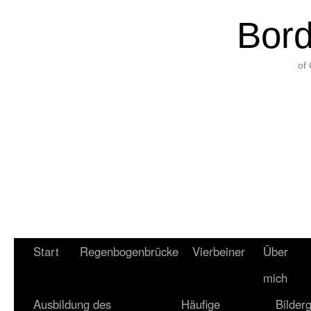
Bord
of
Start
Regenbogenbrücke
Vierbeiner
Über
mich
Ausbildung des
Häufige
Bilderg